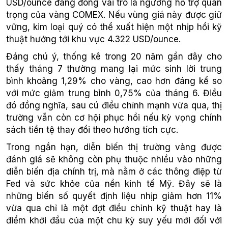
USD/ounce đang đóng vai trò là ngưỡng hỗ trợ quan
trọng của vàng COMEX. Nếu vùng giá này được giữ
vững, kim loại quý có thể xuất hiện một nhịp hồi kỹ
thuật hướng tới khu vực 4.322 USD/ounce.
Đáng chú ý, thống kê trong 20 năm gần đây cho
thấy tháng 7 thường mang lại mức sinh lời trung
bình khoảng 1,29% cho vàng, cao hơn đáng kể so
với mức giảm trung bình 0,75% của tháng 6. Điều
đó đồng nghĩa, sau cú điều chỉnh mạnh vừa qua, thị
trường vẫn còn cơ hội phục hồi nếu kỳ vọng chính
sách tiền tệ thay đổi theo hướng tích cực.
Trong ngắn hạn, diễn biến thị trường vàng được
đánh giá sẽ không còn phụ thuộc nhiều vào những
diễn biến địa chính trị, mà nằm ở các thông điệp từ
Fed và sức khỏe của nền kinh tế Mỹ. Đây sẽ là
những biến số quyết định liệu nhịp giảm hơn 11%
vừa qua chỉ là một đợt điều chỉnh kỹ thuật hay là
điểm khởi đầu của một chu kỳ suy yếu mới đối với