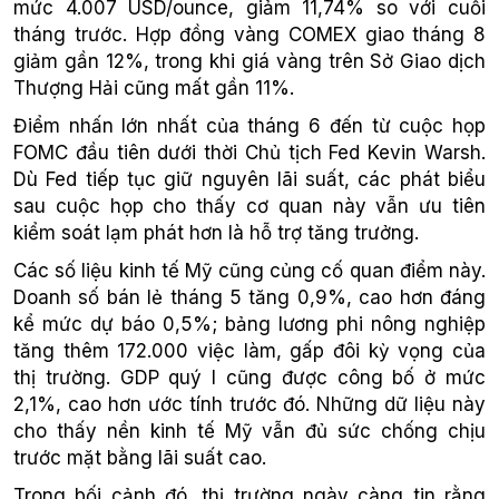
mức 4.007 USD/ounce, giảm 11,74% so với cuối
tháng trước. Hợp đồng vàng COMEX giao tháng 8
giảm gần 12%, trong khi giá vàng trên Sở Giao dịch
Thượng Hải cũng mất gần 11%.
Điểm nhấn lớn nhất của tháng 6 đến từ cuộc họp
FOMC đầu tiên dưới thời Chủ tịch Fed Kevin Warsh.
Dù Fed tiếp tục giữ nguyên lãi suất, các phát biểu
sau cuộc họp cho thấy cơ quan này vẫn ưu tiên
kiểm soát lạm phát hơn là hỗ trợ tăng trưởng.
Các số liệu kinh tế Mỹ cũng củng cố quan điểm này.
Doanh số bán lẻ tháng 5 tăng 0,9%, cao hơn đáng
kể mức dự báo 0,5%; bảng lương phi nông nghiệp
tăng thêm 172.000 việc làm, gấp đôi kỳ vọng của
thị trường. GDP quý I cũng được công bố ở mức
2,1%, cao hơn ước tính trước đó. Những dữ liệu này
cho thấy nền kinh tế Mỹ vẫn đủ sức chống chịu
trước mặt bằng lãi suất cao.
Trong bối cảnh đó, thị trường ngày càng tin rằng