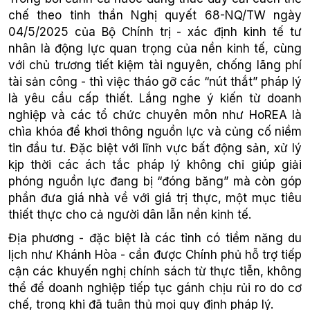
chế theo tinh thần Nghị quyết 68-NQ/TW ngày
04/5/2025 của Bộ Chính trị - xác định kinh tế tư
nhân là động lực quan trọng của nền kinh tế, cùng
với chủ trương tiết kiệm tài nguyên, chống lãng phí
tài sản công - thì việc tháo gỡ các “nút thắt” pháp lý
là yêu cầu cấp thiết. Lắng nghe ý kiến từ doanh
nghiệp và các tổ chức chuyên môn như HoREA là
chìa khóa để khơi thông nguồn lực và củng cố niềm
tin đầu tư. Đặc biệt với lĩnh vực bất động sản, xử lý
kịp thời các ách tắc pháp lý không chỉ giúp giải
phóng nguồn lực đang bị “đóng băng” mà còn góp
phần đưa giá nhà về với giá trị thực, một mục tiêu
thiết thực cho cả người dân lẫn nền kinh tế.
Địa phương - đặc biệt là các tỉnh có tiềm năng du
lịch như Khánh Hòa - cần được Chính phủ hỗ trợ tiếp
cận các khuyến nghị chính sách từ thực tiễn, không
thể để doanh nghiệp tiếp tục gánh chịu rủi ro do cơ
chế, trong khi đã tuân thủ mọi quy định pháp lý.