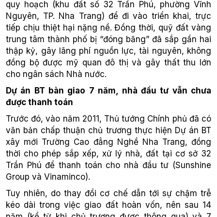
quy hoạch (khu đất số 32 Trần Phú, phường Vĩnh
Nguyên, TP. Nha Trang) để đi vào triển khai, trực
tiếp chịu thiệt hại nặng nề. Đồng thời, quỹ đất vàng
trung tâm thành phố bị “đóng băng” đã sắp gần hai
thập kỷ, gây lãng phí nguồn lực, tài nguyên, không
đồng bộ được mỹ quan đô thị và gây thất thu lớn
cho ngân sách Nhà nước.
Dự án BT bàn giao 7 năm, nhà đầu tư vẫn chưa
được thanh toán
Trước đó, vào năm 2011, Thủ tướng Chính phủ đã có
văn bản chấp thuận chủ trương thực hiện Dự án BT
xây mới Trường Cao đẳng Nghề Nha Trang, đồng
thời cho phép sắp xếp, xử lý nhà, đất tại cơ sở 32
Trần Phú để thanh toán cho nhà đầu tư (Sunshine
Group và Vinaminco).
Tuy nhiên, do thay đổi cơ chế dẫn tới sự chậm trễ
kéo dài trong việc giao đất hoàn vốn, nên sau 14
năm (kể từ khi chủ trương được thông qua) và 7