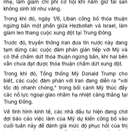
nhẹ, làm giảm chi phí cơ hội khi nắm giữ tài sản
không sinh lời như vàng.
Trong khi đó, ngày 1/6, Liban công bố thỏa thuận
ngừng bắn một phần giữa Hezbollah và Israel, làm
giảm leo thang cuộc xung đột tại Trung Đông.
Trước đó, truyền thông Iran đưa tin nước này đang
tạm dừng các cuộc đàm phán gián tiếp với Mỹ và
có thể chấm dứt thỏa thuận ngừng bắn, khi hai bên
vẫn chưa đạt được thỏa thuận chấm dứt xung đột.
Trong khi đó, Tổng thống Mỹ Donald Trump cho
biết, các cuộc đàm phán với Iran đang diễn ra "với
tốc độ nhanh chóng," trong bối cảnh Mỹ thúc đẩy
các nỗ lực ngoại giao nhằm hạ nhiệt căng thẳng tại
Trung Đông.
Về tình hình kinh tế, các nhà đầu tư hiện đang chờ
đợi báo cáo việc làm của Mỹ dự kiến công bố vào
cuối tuần này để đánh giá mức độ phục hồi của thị