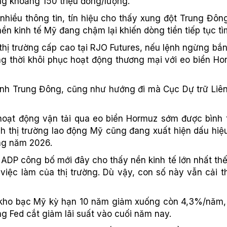
ng khoảng 150 triệu đồng/lượng.
nhiều thông tin, tín hiệu cho thấy xung đột Trung Đôn
n kinh tế Mỹ đang chậm lại khiến dòng tiền tiếp tục t
hị trường cấp cao tại RJO Futures, nếu lệnh ngừng bắn
ng thời khôi phục hoạt động thương mại với eo biển H
 hình Trung Đông, cũng như hướng đi mà Cục Dự trữ Li
oạt động vận tải qua eo biển Hormuz sớm được bình 
nh thị trường lao động Mỹ cũng đang xuất hiện dấu hiệu
ong năm 2026.
ADP công bố mới đây cho thấy nền kinh tế lớn nhất thế 
việc làm của thị trường. Dù vậy, con số này vẫn cải t
iếu kho bạc Mỹ kỳ hạn 10 năm giảm xuống còn 4,3%/nă
ng Fed cắt giảm lãi suất vào cuối năm nay.