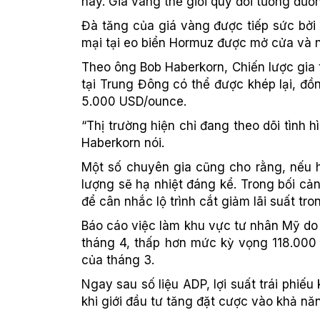
này. Giá vàng thế giới quy đổi tương đươ
Đà tăng của giá vàng được tiếp sức bởi 
mại tại eo biển Hormuz được mở cửa và nề
Theo ông Bob Haberkorn, Chiến lược gia t
tại Trung Đông có thể được khép lại, đồ
5.000 USD/ounce.
“Thị trường hiện chỉ đang theo dõi tình
Haberkorn nói.
Một số chuyên gia cũng cho rằng, nếu h
lượng sẽ hạ nhiệt đáng kể. Trong bối cả
để cân nhắc lộ trình cắt giảm lãi suất tr
Báo cáo việc làm khu vực tư nhân Mỹ do 
tháng 4, thấp hơn mức kỳ vọng 118.000 
của tháng 3.
Ngay sau số liệu ADP, lợi suất trái ph
khi giới đầu tư tăng đặt cược vào khả nă