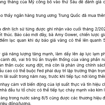
àng tháng của Mỹ công bố vào thứ Sáu để đánh giá c
 cho thấy ngân hàng trung ương Trung Quốc đã mua thêm
ỉnh lịch sử từng được ghi nhận vào cuối tháng 2/2026
t thúc. Báo cáo mới đây, bà Amy Gower, chiến lược gi
 điểm lạc quan khi dự báo giá vàng có thể lên quanh
 giá năng lượng tăng mạnh, làm dấy lên áp lực lạm ph
cảnh đó, vai trò trú ẩn truyền thống của vàng phần nà
bản thân cuộc xung đột, mà còn là phản ứng chính sá
u cao có thể buộc Fed phải duy trì lập trường thận tr
m lãi suất trong năm nay, trước khi tiếp tục nới lỏng t
hạy cảm với biến động của lợi suất thực và tín hiệu c
 nhà đầu tư tổ chức có thể tiếp tục chảy mạnh vào kim l
 vàng trong nước sáng 8/5 cũng được các thương hiệu 
triệu đồng/lượng.