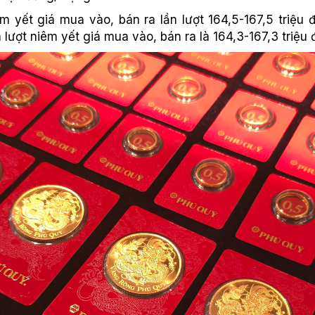
 yết giá mua vào, bán ra lần lượt 164,5-167,5 triệu 
 lượt niêm yết giá mua vào, bán ra là 164,3-167,3 triệu