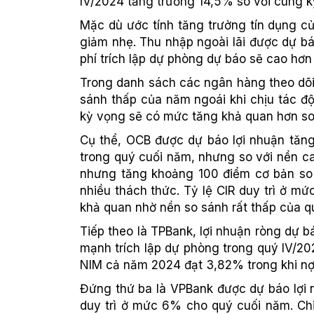
IV/2024 tăng trưởng 14,5% so với cùng kỳ
Mặc dù ước tính tăng trưởng tín dụng c
giảm nhẹ. Thu nhập ngoài lãi được dự bá
phí trích lập dự phòng dự báo sẽ cao hơn
Trong danh sách các ngân hàng theo dõi
sánh thấp của năm ngoái khi chịu tác đ
kỳ vọng sẽ có mức tăng khả quan hơn so
Cụ thể, OCB được dự báo lợi nhuận tăng
trong quý cuối năm, nhưng so với nền c
nhưng tăng khoảng 100 điểm cơ bản so v
nhiều thách thức. Tỷ lệ CIR duy trì ở m
khả quan nhờ nền so sánh rất thấp của q
Tiếp theo là TPBank, lợi nhuận ròng dự
mạnh trích lập dự phòng trong quý IV/2023
NIM cả năm 2024 đạt 3,82% trong khi nợ
Đứng thứ ba là VPBank được dự báo lợi
duy trì ở mức 6% cho quý cuối năm. Chi