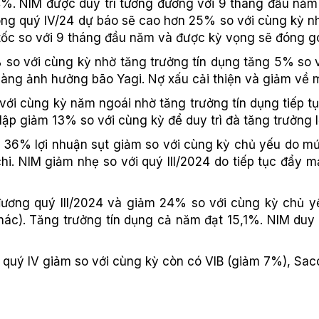
. NIM được duy trì tương đương với 9 tháng đầu năm
trong quý IV/24 dự báo sẽ cao hơn 25% so với cùng kỳ n
 tốc so với 9 tháng đầu năm và được kỳ vọng sẽ đóng g
 so với cùng kỳ nhờ tăng trưởng tín dụng tăng 5% so v
hàng ảnh hưởng bão Yagi. Nợ xấu cải thiện và giảm về 
với cùng kỳ năm ngoái nhờ tăng trưởng tín dụng tiếp t
ch lập giảm 13% so với cùng kỳ để duy trì đà tăng trưởng 
m 36% lợi nhuận sụt giảm so với cùng kỳ chủ yếu do m
hi. NIM giảm nhẹ so với quý III/2024 do tiếp tục đẩy
đương quý III/2024 và giảm 24% so với cùng kỳ chủ 
hác). Tăng trưởng tín dụng cả năm đạt 15,1%. NIM duy 
 quý IV giảm so với cùng kỳ còn có VIB (giảm 7%), Sa