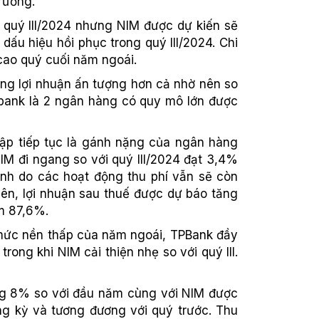
trường.
 quý III/2024 nhưng NIM được dự kiến sẽ
ấu hiệu hồi phục trong quý III/2024. Chi
 cao quý cuối năm ngoái.
ng lợi nhuận ấn tượng hơn cả nhờ nên so
mbank là 2 ngân hàng có quy mô lớn được
lập tiếp tục là gánh nặng của ngân hàng
M đi ngang so với quý III/2024 đạt 3,4%
ạnh do các hoạt động thu phí vẫn sẽ còn
iên, lợi nhuận sau thuế được dự báo tăng
m 87,6%.
 mức nền thấp của năm ngoái, TPBank đầy
rong khi NIM cải thiện nhẹ so với quý III.
ng 8% so với đầu năm cùng với NIM được
ng kỳ và tương đương với quý trước. Thu