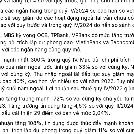
 và tăng 11,1% so với quý trước, giữ nhịp cho toàn thị 
ủa các ngân hàng trong quý IV/2024 sẽ cao hơn so với
o sẽ suy giảm do các hoạt động ngoài lãi vẫn chưa có d
 so với quý trước và trong quý IV/2024 do nền so sánh
, MBS kỳ vọng OCB, TPBank, VPBank có mức tăng trưở
ộng bởi trích lập dự phòng cao. VietinBank và Techco
 với các ngân hàng cùng quy mô.
 mạnh nhất 300% trong quý IV. Mặc dù, chi phí trích 
ao của năm ngoái ước tính giảm 33% so với cùng kỳ. NI
ới cùng kỳ. Thu nhập ngoài lãi tiếp tục suy giảm m
ức cao 40%, cao hơn rất nhiều so với năm 2023. Tuy nh
uý cuối năm ngoái. Lợi nhuận sau thuế quý IV/2023 giả
 báo tăng trưởng mạnh 172% so với cùng kỳ chủ yếu từ
. Tăng trưởng tín dụng tăng 4,5% so với quý III/2024 t
 xấu cải thiện 29 điểm cơ bản về mức 2,04%.
 nhuận tăng 108%, tín dụng được thúc đẩy mạnh khoả
 phí trích lập dự phòng trong quý giảm 11% so với cù