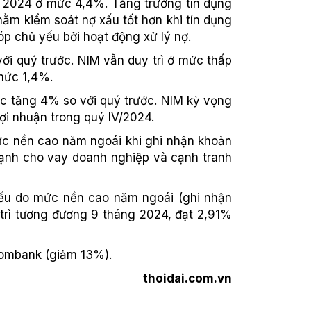
 2024 ở mức 4,4%. Tăng trưởng tín dụng
hằm kiểm soát nợ xấu tốt hơn khi tín dụng
óp chủ yếu bởi hoạt động xử lý nợ.
ới quý trước. NIM vẫn duy trì ở mức thấp
mức 1,4%.
ục tăng 4% so với quý trước. NIM kỳ vọng
lợi nhuận trong quý IV/2024.
ức nền cao năm ngoái khi ghi nhận khoản
 mạnh cho vay doanh nghiệp và cạnh tranh
yếu do mức nền cao năm ngoái (ghi nhận
trì tương đương 9 tháng 2024, đạt 2,91%
combank (giảm 13%).
thoidai.com.vn