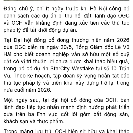
Đáng chú ý, chỉ ít ngày trước khi Hà Nội công bố
danh sách các dự án bị thu hồi đất, lãnh đạo OGC
và OCH vẫn khẳng định đang xúc tiến các thủ tục
pháp lý để tái khởi động dự án.
Tại Đại hội đồng cổ đông thường niên năm 2026
của OGC diễn ra ngày 20/5, Tổng Giám đốc Lê Vũ
Hải cho biết doanh nghiệp vẫn sở hữu một số quỹ
đất có vị trí thuận lợi chưa được khai thác hiệu quả,
trong đó có dự án StarCity Westlake tại số 10 Trấn
Vũ. Theo kế hoạch, tập đoàn kỳ vọng hoàn tất các
thủ tục pháp lý và triển khai xây dựng trở lại trong
nửa cuối năm 2026.
Một ngày sau, tại đại hội cổ đông của OCH, ban
lãnh đạo tiếp tục nhấn mạnh định hướng phát triển
dựa trên ba lĩnh vực cốt lõi gồm bất động sản,
khách sạn và thực phẩm.
Trong mảng lưu trú, OCH hiện sở hữu và khai thác