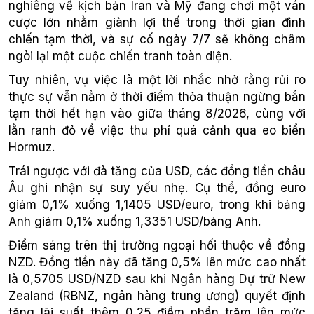
nghiêng về kịch bản Iran và Mỹ đang chơi một ván
cược lớn nhằm giành lợi thế trong thời gian đình
chiến tạm thời, và sự cố ngày 7/7 sẽ không châm
ngòi lại một cuộc chiến tranh toàn diện.
Tuy nhiên, vụ việc là một lời nhắc nhở rằng rủi ro
thực sự vẫn nằm ở thời điểm thỏa thuận ngừng bắn
tạm thời hết hạn vào giữa tháng 8/2026, cùng với
lằn ranh đỏ về việc thu phí quá cảnh qua eo biển
Hormuz.
Trái ngược với đà tăng của USD, các đồng tiền châu
Âu ghi nhận sự suy yếu nhẹ. Cụ thể, đồng euro
giảm 0,1% xuống 1,1405 USD/euro, trong khi bảng
Anh giảm 0,1% xuống 1,3351 USD/bảng Anh.
Điểm sáng trên thị trường ngoại hối thuộc về đồng
NZD. Đồng tiền này đã tăng 0,5% lên mức cao nhất
là 0,5705 USD/NZD sau khi Ngân hàng Dự trữ New
Zealand (RBNZ, ngân hàng trung ương) quyết định
tăng lãi suất thêm 0,25 điểm phần trăm lên mức