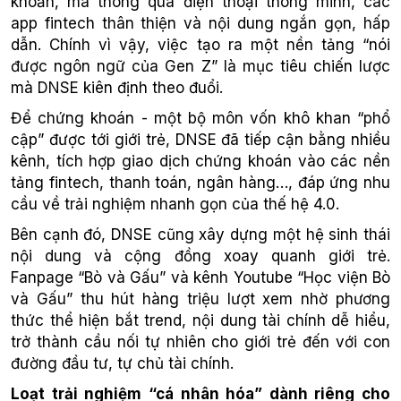
khoản, mà thông qua điện thoại thông minh, các
app fintech thân thiện và nội dung ngắn gọn, hấp
dẫn. Chính vì vậy, việc tạo ra một nền tảng “nói
được ngôn ngữ của Gen Z” là mục tiêu chiến lược
mà DNSE kiên định theo đuổi.
Để chứng khoán - một bộ môn vốn khô khan “phổ
cập” được tới giới trẻ, DNSE đã tiếp cận bằng nhiều
kênh, tích hợp giao dịch chứng khoán vào các nền
tảng fintech, thanh toán, ngân hàng…, đáp ứng nhu
cầu về trải nghiệm nhanh gọn của thế hệ 4.0.
Bên cạnh đó, DNSE cũng xây dựng một hệ sinh thái
nội dung và cộng đồng xoay quanh giới trẻ.
Fanpage “Bò và Gấu” và kênh Youtube “Học viện Bò
và Gấu” thu hút hàng triệu lượt xem nhờ phương
thức thể hiện bắt trend, nội dung tài chính dễ hiểu,
trở thành cầu nối tự nhiên cho giới trẻ đến với con
đường đầu tư, tự chủ tài chính.
Loạt trải nghiệm “cá nhân hóa” dành riêng cho