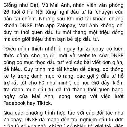
Giống như Đạt, Vũ Mai Anh, nhân viên văn phòng
26 tuổi ở Hà Nội từng nghĩ đầu tư là “chuyện của
dân tài chính”. Nhưng sau khi mở tài khoản chứng
khoán DNSE trên app Zalopay, Mai Anh không chỉ
duy trì thói quen đầu tư mỗi tháng một triệu đồng
mà còn giới thiệu thêm bạn bè tập đầu tư.
“Điều mình thích nhất là ngay tại Zalopay có kiến
thức dành cho người mới và website của DNSE
cũng có mục “học đầu tư” với các bài viết đơn giản,
dễ hiểu. Quy trình mở tài khoản dễ dàng, có thống
kê tỷ trọng danh mục rõ ràng, các gợi ý đầu tư hỗ
trợ rất tốt cho F0 như mình”, cô nói. Giờ đây, kiểm
tra danh mục đầu tư đã trở thành thói quen hàng
ngày của Mai Anh, song song với việc lướt
Facebook hay Tiktok.
Qua các chương trình hợp tác với các đối tác như
Zalopay, DNSE đã mang đến trải nghiệm đầu tư đơn
giản từ số vốn nhỏ, chỉ từ 1 cổ phiếu tới giới trẻ. Hiện