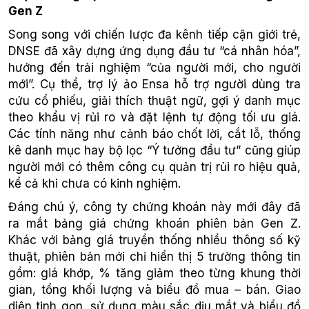
Gen Z
Song song với chiến lược đa kênh tiếp cận giới trẻ,
DNSE đã xây dựng ứng dụng đầu tư “cá nhân hóa”,
hướng đến trải nghiệm “của người mới, cho người
mới”. Cụ thể, trợ lý ảo Ensa hỗ trợ người dùng tra
cứu cổ phiếu, giải thích thuật ngữ, gợi ý danh mục
theo khẩu vị rủi ro và đặt lệnh tự động tối ưu giá.
Các tính năng như cảnh báo chốt lời, cắt lỗ, thống
kê danh mục hay bộ lọc “Ý tưởng đầu tư” cũng giúp
người mới có thêm công cụ quản trị rủi ro hiệu quả,
kể cả khi chưa có kinh nghiệm.
Đáng chú ý, công ty chứng khoán này mới đây đã
ra mắt bảng giá chứng khoán phiên bản Gen Z.
Khác với bảng giá truyền thống nhiều thông số kỹ
thuật, phiên bản mới chỉ hiển thị 5 trường thông tin
gồm: giá khớp, % tăng giảm theo từng khung thời
gian, tổng khối lượng và biểu đồ mua – bán. Giao
diện tinh gọn, sử dụng màu sắc dịu mắt và biểu đồ